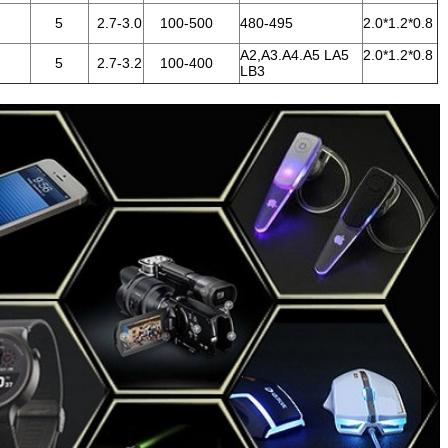
5
2.7-3.0
100-500
480-495
2.0*1.2*0.8
A2,A3.A4.A5 LA5
2.0*1.2*0.8
5
2.7-3.2
100-400
LB3