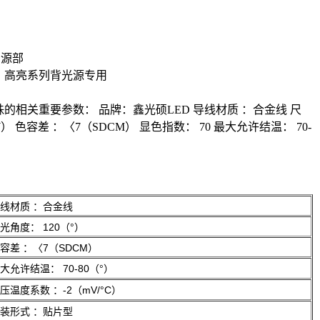
资源部
；高亮系列背光源专用
灯珠的相关重要参数： 品牌：鑫光硕LED 导线材质 ：合金线 尺
6（W） 色容差 ：〈7（SDCM） 显色指数： 70 最大允许结温： 70-
线材质
：合金线
光角度：
120（°）
容差
：〈7（SDCM）
大允许结温：
70-80（°）
压温度系数
：-2（mV/°C）
装形式
：贴片型