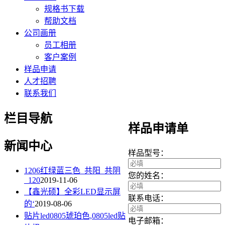
规格书下载
帮助文档
公司画册
员工相册
客户案例
样品申请
人才招聘
联系我们
栏目导航
样品申请单
新闻中心
样品型号：
1206红绿蓝三色_共阳_共阴
您的姓名：
_120
2019-11-06
【鑫光硕】全彩LED显示屏
联系电话：
的‘
2019-08-06
贴片led0805琥珀色,0805led贴
电子邮箱：